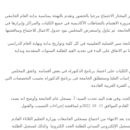
لمختار الاجتماع مرحبا بالحضور وتقدم بالتهنئة بمناسبة بداية العام الجامعي
جامعة على ضرورة الاهتمام بالنشاطات الأكاديمية في جميع الكليات والمراكز وإبرازها في
الجامعة. ثم تناول واستعرض المجلس بنود جدول الاعمال للاجتماع ومناقشتها.
ة سير العملية التعليمية في كل كلية وتواريخ بداية ونهاية العام الدراسي
ل كلية. كما تم الاتفاق على البدء في تجديد القيد للطلبة السنوات المتقدمة وبداية
 الكليات على اعتماد برنامج الدكتوراه في بعض أقسامه واتفق المجلس
اسات العليا.وستنطلق الجامعة فى برنامج الدكتوراه بحسب التخصصات التي
 الفترة القريبة القادمة.
لجدد وفي هذه البند تحدث السيد/ أ. مسجل عام الجامعة وأوضح انه بصدد
إجراءات التنسيب والقبول .
د بعد الانتهاء من اجتماع مسجلي الجامعات بوزارة التعليم الثلاثاء القادم
 على اعتماد التسجيل الإلكتروني المبدئي للطلبة الجدد الكترونيا. وكذلك لتسجيل الطلبة