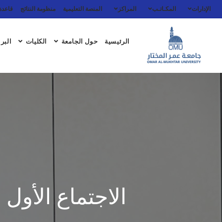
Ski
الإدارات
المكـاتـب
المراكز
المنصة التعليمية
منظومة النتائج
قاعدة 
t
conten
الرئيسية
حول الجامعة
الكليات
البرا
الاجتماع الأول 