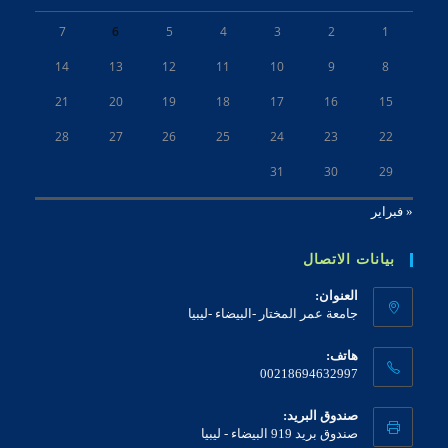
7
6
5
4
3
2
1
14
13
12
11
10
9
8
21
20
19
18
17
16
15
28
27
26
25
24
23
22
31
30
29
« فبراير
بيانات الاتصال
العنوان:
جامعة عمر المختار -البيضاء -ليبيا
هاتف:
00218694632997
صندوق البريد:
صندوق بريد 919 البيضاء - ليبيا