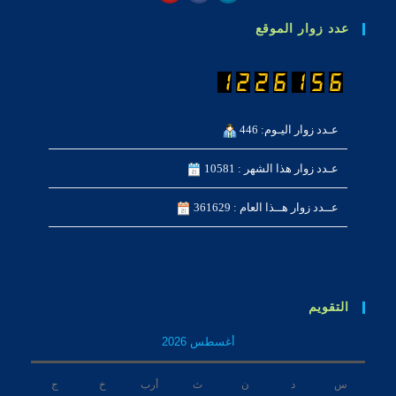
عدد زوار الموقع
عـدد زوار اليـوم: 446
عـدد زوار هذا الشهر : 10581
عــدد زوار هــذا العام : 361629
التقويم
أغسطس 2026
س
د
ن
ث
أرب
خ
ج