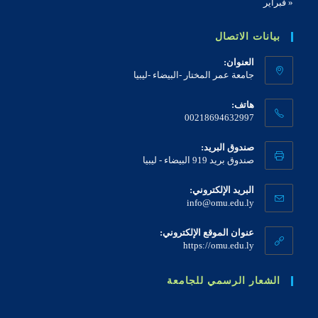
« فبراير
بيانات الاتصال
العنوان:
جامعة عمر المختار -البيضاء -ليبيا
هاتف:
00218694632997
صندوق البريد:
صندوق بريد 919 البيضاء - ليبيا
البريد الإلكتروني:
info@omu.edu.ly
عنوان الموقع الإلكتروني:
https://omu.edu.ly
الشعار الرسمي للجامعة