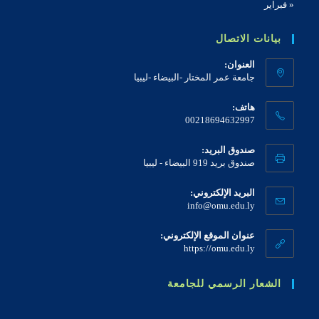
« فبراير
بيانات الاتصال
العنوان:
جامعة عمر المختار -البيضاء -ليبيا
هاتف:
00218694632997
صندوق البريد:
صندوق بريد 919 البيضاء - ليبيا
البريد الإلكتروني:
info@omu.edu.ly
عنوان الموقع الإلكتروني:
https://omu.edu.ly
الشعار الرسمي للجامعة