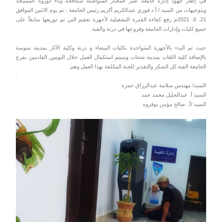
في إطار جهود إدارة جامعة عمر المختار المتواصلة لمكافحة وباء كورونا المستجد
وبتوجيهات من السيد / أ.د فوزي عبدالكريم أكريم رئيس الجامعة ، تم يوم الاثنين الموافق
21. 6. 2021م رفع كفاءة القدرة التشغيلية لأجهزة تعقيم التي تم توزيعها سابقاً على
جميع كليات وإدارات الجامعة وفروعها في درنة والقبة.
حيث تم البدء بالأجهزة المتواجدة بكليات البيضاء و درنة وكلية الآثار بمدينة سوسة
بالإضافة كلية اللغات بمدينة شحات وسيتم استكمال العمل خلال اليومين القادمين بفرع
الجامعة القبة.كل الشكر والتقدير للجنة المكلفة بهذا العمل وهم:
.
السيد/ مهندس سلامة عبدالرزاق حمزة
السيد أ. عبدالجليل محمد حمد
السيد /أ.. صالح مؤمن بوفروه