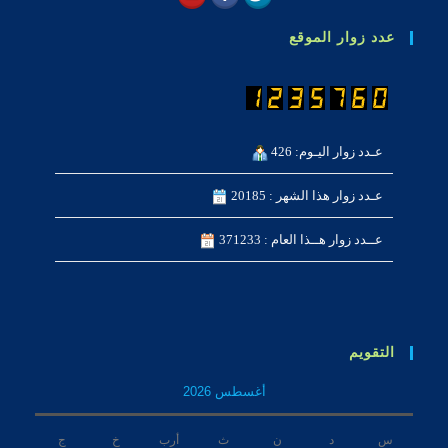
عدد زوار الموقع
عـدد زوار اليـوم: 426
عـدد زوار هذا الشهر : 20185
عــدد زوار هــذا العام : 371233
التقويم
أغسطس 2026
س
د
ن
ث
أرب
خ
ج