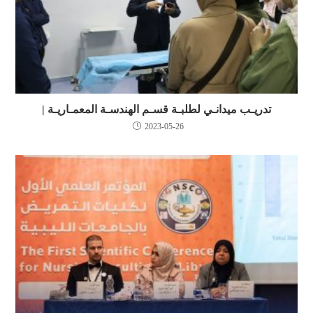
تدريـب ميدانـي لطلبـة قسـم الهندسـة المعمـاريـة |
2023-05-26