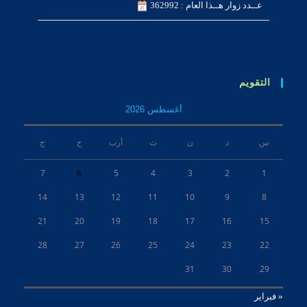
عــدد زوار هــذا العام : 362992
التقويم
أغسطس 2026
س
د
ن
ث
أرب
خ
ج
7
6
5
4
3
2
1
14
13
12
11
10
9
8
21
20
19
18
17
16
15
28
27
26
25
24
23
22
31
30
29
« فبراير