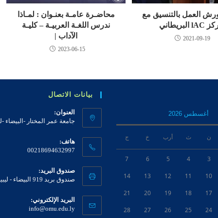
ورش العمل بالتنسيق مع
محاضـرة عامـة بعنـوان : لمـاذا
lA البريطاني
ندرس اللغـة العربيـة – كليـة
الآداب |
2021-09-19
2023-06-15
بيانات الاتصال
العنوان:
أغسطس 2026
جامعة عمر المختار -البيضاء -لي
ن
ث
أرب
خ
ج
هاتف:
00218694632997
7
6
5
4
3
صندوق البريد:
14
13
12
11
10
صندوق بريد 919 البيضاء - ليبيا
21
20
19
18
17
البريد الإلكتروني:
info@omu.edu.ly
28
27
26
25
24