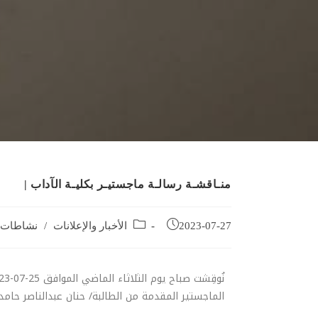
منـاقشـة رسالـة ماجستيـر بكليـة الآداب |
2023-07-27
الأخبار والإعلانات
/
نشاطات أ
الماجستير المقدمة من الطالبة/ حنان عبدالناصر حام