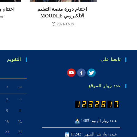
اختتام دورة منصة التعليم
اختتام 
الالكتروني MOODLE
مركز C
2021-12-25
تابعنا على
التقويم
عدد زوار الموقع
س
د
2
1
9
8
عـدد زوار اليـوم: 1485
16
15
23
22
عـدد زوار هذا الشهر : 17242