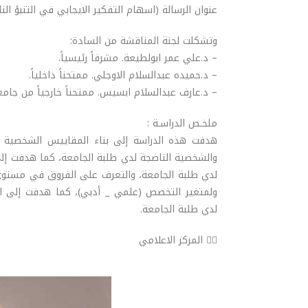
عنوان الرسالة (اسهام التفكير الايجابي في التنبؤ ال
وتشكلت لجنة المناقشة من السادة:
– د.علي عمر ابولطيعة. مشرفاً رئيسياً.
– د.حميده عبدالسلام الاوجلي. ممتحناً داخلياً.
– د.عارف عبدالسلام ابسيس. ممتحناً خارجياً من جامعة
ملخـص الدراسـة :
هدفت هذه الدراسة إلى بناء المقاييس الشخصية ا
والشخصية الناضجة لدي طلبة الجامعة، كما هدفت إلى
لدي طلبة الجامعة، والتعرف على الفروق في مستوي الت
ولمتغير التخصص (علمي _ أدبي)، كما هدفت إلى الت
لدي طلبة الجامعة.
✍🏻 المركز الاعلامي