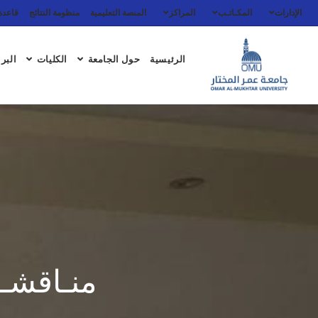
الإدارات
المكـاتـب
المراكز
المنصة التعليمية
منظومة النتائج
قاعدة 
الرئيسية
حول الجامعة
الكليات
البرا
منـاقشـة