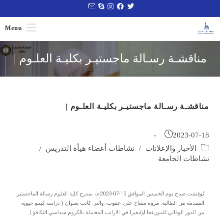
Menu
مناقشـة رسـالة ماجستيـر بكليـة العلـوم |
مناقشـة رسـالة ماجستيـر بكليـة العلـوم |
2023-07-18
الأخبار والإعلانات
/
نشاطات أعضاء هيأة التدريس
/
نشاطات الجامعة
نُوقِشت صباح يوم الخميس الموافق 13-07-2023م، بمدرج كلية العلوم رسالة الماجستير
المقدمة من الطالبة: مروة مفتاح علي عقوب، والتي كانت بعنوان ( دراسة كيمو حيوية
من الدور الوقائي للمورينجا اوليفيرا في الارانب المعاملة بالكروم سداسي التكافؤ ).