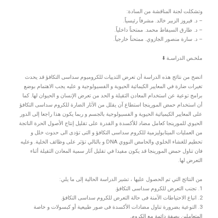
وتشكلت لجنة المناقشة من السادة:
– د. فيروز الزبير خالد. مشرفاً رئيسياً.
– د. طارق السيفاط محمد. ممتحناً داخلياً.
– د. سارة منصور الجازوي. ممتحناً خارجياً.
ملخـص الدراسـة ⬇️
اتضح من نتائج هذه الدراسة أن تعرض الثدييات للكروميوم سداسى التكافؤ قد يحدث
تغيرات ضارة في المعايير الكيمائية الحيوية و الفسيولوجية و عليه يجب الاهتمام بوضع
برامج توعية عن استخدام المعادن الثقيلة و الحد من تعرض الإنسان و الحيوان لها. كما
أن استخدام حمض المورينجا استطاع آن يقلل من الآثار الضارة للكروم سداسى التكافؤ
على المعايير الكيميائية الحيوية و الفسيولوجية بالجسم و ربما يكون هذا راجعا إلى الدور
الحيوي للمورينجا كعامل مضاد للأكسدة و القدرة على تقليل إنتاج الأصول الحرة الناتجة
من العمليات الميتابوليزمية للكروم سداسى التكافؤ و التى تؤدى الى حدوث خلل و
تحطيم للغشاء الخلوي والحامض النووي DNA و بالتالي تؤثر على وظائف الخلية. وعليه
فان تناول حمض المورينجا قد يكون مفيدا في تقليل آثار سمية المعادن الثقيلة أثناء
التعرض لها.
من النتائج التي تم الحصول عليها ، تشير الدراسة الحالية إلى ما يلي:
1. تجنب التعرض للكروم سداسى التكافؤ.
2. اتباع الاحتياطات الآمنة فى حالة التعرض للكروم سداسى التكافؤ.
3. التوعية بضرورة تناول مضادات الأكسدة فى صور طبيعية أو كبسولات و خاصة
المتعاملين بصفة دائمة مع الكروم.