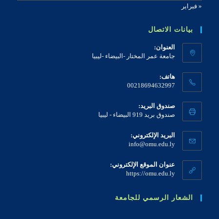
« فبراير
بيانات الاتصال
العنوان:
جامعة عمر المختار -البيضاء -ليبيا
هاتف:
00218694632997
صندوق البريد:
صندوق بريد 919 البيضاء - ليبيا
البريد الإلكتروني:
info@omu.edu.ly
عنوان الموقع الإلكتروني:
https://omu.edu.ly
الشعار الرسمي للجامعة