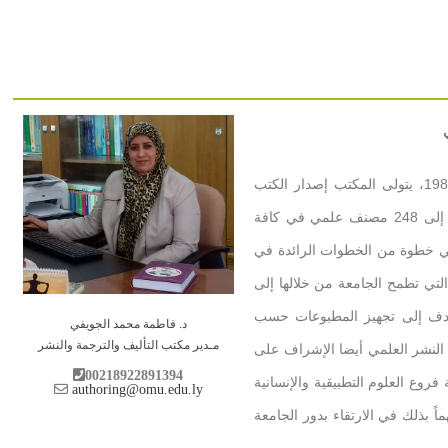
تأسس مكتب التأليف والترجمة والنشر العلمي سنة 1989، يتولى المكتب إصدار الكتب
الجامعية والمراجع العلمية حيث وصل عدد المنشورات إلى 248 مصنف علمي في كافة
مي خطوة من الخطوات الرائدة في
لتي تطمح الجامعة من خلالها إلى
يهدف إلى تجهيز المطبوعات حسب
د. فاطمة محمد الجويفي
مـدير مكتب التأليف والترجمة والنشر
ب النشر العلمي أيضا الإشراف على
00218922891394
روع العلوم التطبيقية والإنسانية
authoring@omu.edu.ly
ً بذلك في الارتقاء بدور الجامعة