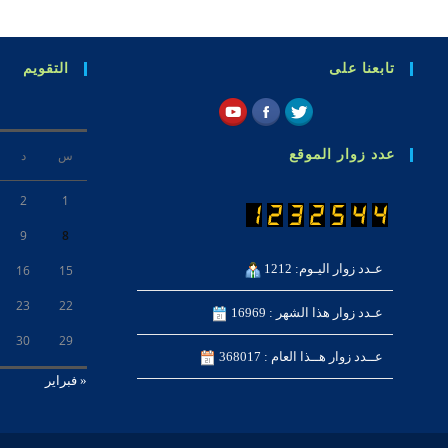
تابعنا على
التقويم
عدد زوار الموقع
س
د
2
1
9
8
عـدد زوار اليـوم: 1212
16
15
23
22
عـدد زوار هذا الشهر : 16969
30
29
عــدد زوار هــذا العام : 368017
« فبراير