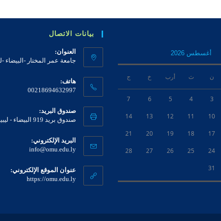
بيانات الاتصال
العنوان:
أغسطس 2026
جامعة عمر المختار -البيضاء -لي
ن
ث
أرب
خ
ج
هاتف:
00218694632997
7
6
5
4
3
صندوق البريد:
14
13
12
11
10
صندوق بريد 919 البيضاء - ليبيا
21
20
19
18
17
البريد الإلكتروني:
info@omu.edu.ly
28
27
26
25
24
31
عنوان الموقع الإلكتروني:
https://omu.edu.ly