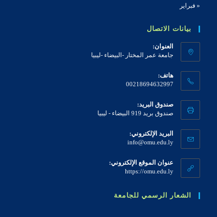
« فبراير
بيانات الاتصال
العنوان:
جامعة عمر المختار -البيضاء -ليبيا
هاتف:
00218694632997
صندوق البريد:
صندوق بريد 919 البيضاء - ليبيا
البريد الإلكتروني:
info@omu.edu.ly
عنوان الموقع الإلكتروني:
https://omu.edu.ly
الشعار الرسمي للجامعة