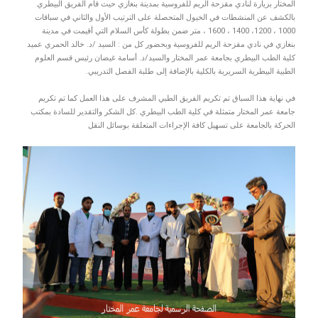
المختار بزيارة لنادي مقزحة الريم للفروسية بمدينة بنغازي حيث قام الفريق البيطري
بالكشف عن المنشطات في الخيول المتحصلة على الترتيب الأول والثاني في سباقات
1000 ، 1200، 1400 ، 1600 ، متر ضمن بطولة كأس السلام التي أقيمت في مدينة
بنغازي في نادي مقزحة الريم للفروسية وبحضور كل من : السيد /د. خالد الحمري عميد
كلية الطب البيطري بجامعة عمر المختار والسيد/د. أسامة غيضان رئيس قسم العلوم
الطبية البيطرية السريرية بالكلية بالإضافة إلى طلبة الفصل التدريبي.
في نهاية هذا السباق تم تكريم الفريق الطبي المشرف على هذا العمل كما تم تكريم
جامعة عمر المختار متمثلة في كلية الطب البيطري .كل الشكر والتقدير للسادة بمكتب
الحركة بالجامعة على تسهيل كافة الإجراءات المتعلقة بوسائل النقل