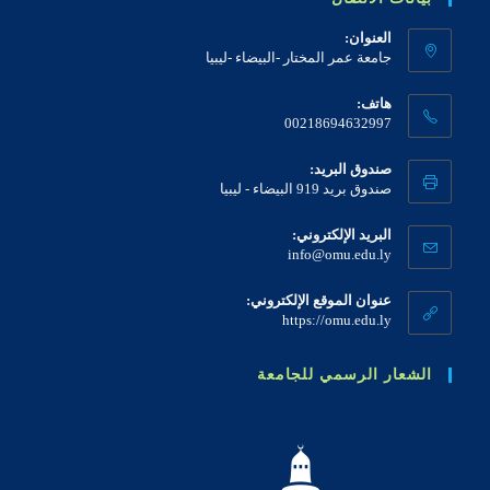
العنوان:
جامعة عمر المختار -البيضاء -ليبيا
هاتف:
00218694632997
صندوق البريد:
صندوق بريد 919 البيضاء - ليبيا
البريد الإلكتروني:
info@omu.edu.ly
عنوان الموقع الإلكتروني:
https://omu.edu.ly
الشعار الرسمي للجامعة