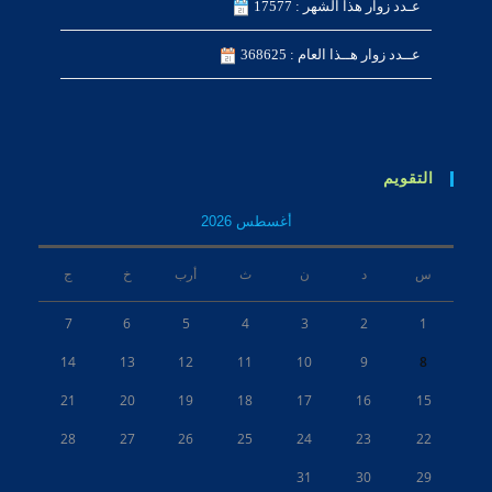
عـدد زوار هذا الشهر : 17577
عــدد زوار هــذا العام : 368625
التقويم
أغسطس 2026
س
د
ن
ث
أرب
خ
ج
7
6
5
4
3
2
1
14
13
12
11
10
9
8
21
20
19
18
17
16
15
28
27
26
25
24
23
22
31
30
29