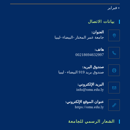
« فبراير
بيانات الاتصال
العنوان:
جامعة عمر المختار -البيضاء -ليبيا
هاتف:
00218694632997
صندوق البريد:
صندوق بريد 919 البيضاء - ليبيا
البريد الإلكتروني:
info@omu.edu.ly
عنوان الموقع الإلكتروني:
https://omu.edu.ly
الشعار الرسمي للجامعة