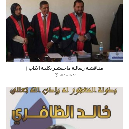
منـاقشـة رسالـة ماجستيـر بكليـة الآداب |
2023-07-27