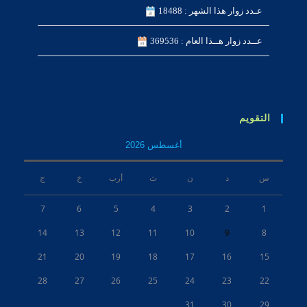
عـدد زوار هذا الشهر : 18488
عــدد زوار هــذا العام : 369536
التقويم
أغسطس 2026
س
د
ن
ث
أرب
خ
ج
7
6
5
4
3
2
1
14
13
12
11
10
9
8
21
20
19
18
17
16
15
28
27
26
25
24
23
22
31
30
29