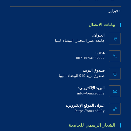
« فبراير
بيانات الاتصال
العنوان:
جامعة عمر المختار -البيضاء -ليبيا
هاتف:
00218694632997
صندوق البريد:
صندوق بريد 919 البيضاء - ليبيا
البريد الإلكتروني:
info@omu.edu.ly
عنوان الموقع الإلكتروني:
https://omu.edu.ly
الشعار الرسمي للجامعة