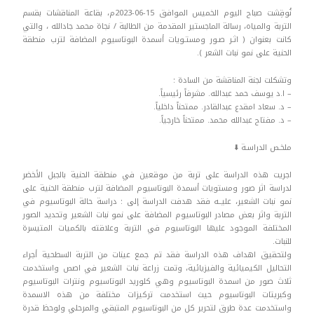
نُوقِشت صباح اليوم الخميس الموافق 15-06-2023م، بقاعة المناقشات بقسم
التربة والمياه، رسالة الماجستير المقدمة من الطالبة / نجاة محمد جادالله ، والتي
كانت بعنوان ( اثـر صـور ومستـويات أسمدة البوتاسيوم المضافة لترب منطقة
الحنية على نمو نبات الشعر ).
وتشكلت لجنة المناقشة من السادة :
– ا.د يوسف حمد عبدالله. مشرفاً رئيسياً.
– د. سعاد امقدع عبدالقادر. ممتحناً داخلياً.
– د. مفتاح عبدالله محمد. ممتحناً خارجياً.
ملخـص الدراسـة ⬇️
اجريت هذه الدراسة على تربة من موقعين في منطقة الحنية بالجبل الأخضر
لدراسة اثر صور ومستويات أسمدة البوتاسيوم المضافة لترب منطقة الحنية على
نمو نبات الشعير، عليــه فقد هدفت الدراسة إلى : دراسة حالة البوتاسيوم في
التربة واثر بعض مصادر البوتاسيوم المضافة على نمو نبات الشعير وتحديد الصور
المختلفة الموجود عليها البوتاسيوم في التربة وعلاقته بالكميات المتيسرة
للنبات.
ولتحقيق اهداف هذه الدراسة فقد تم جمع عينات من التربة السطحية أجراء
التحاليل الكيميائية والفيزيائية، وتمت زراعة نبات الشعير في اصص واستخدمت
ثلاث صور من اسمدة البوتاسيوم وهي كلوريد البوتاسيوم ونترات البوتاسيوم
وكبريتات البوتاسيوم حيث استخدمت تركيزات مختلفة من هذه الاسمدة
واستخدمت عدة طرق لتحرير كل من البوتاسيوم المتبقي والمرحلي ولوحظ قدرة