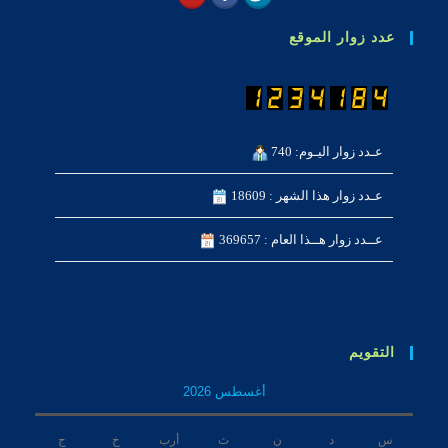
عدد زوار الموقع
عـدد زوار اليـوم: 740
عـدد زوار هذا الشهر : 18609
عــدد زوار هــذا العام : 369657
التقويم
أغسطس 2026
س
د
ن
ث
أرب
خ
ج