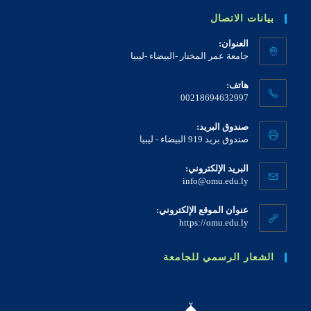
بيانات الاتصال
العنوان:
جامعة عمر المختار -البيضاء -ليبيا
هاتف:
00218694632997
صندوق البريد:
صندوق بريد 919 البيضاء - ليبيا
البريد الإلكتروني:
Opens
info@omu.edu.ly
in
your
عنوان الموقع الإلكتروني:
application
https://omu.edu.ly
الشعار الرسمي للجامعة