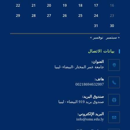
22
21
20
19
18
17
16
29
28
27
26
25
24
23
31
30
« سبتمبر
نوفمبر »
بيانات الاتصال
العنوان:
جامعة عمر المختار -البيضاء -ليبيا
هاتف:
00218694632997
صندوق البريد:
صندوق بريد 919 البيضاء - ليبيا
البريد الإلكتروني:
Opens
info@omu.edu.ly
in
your