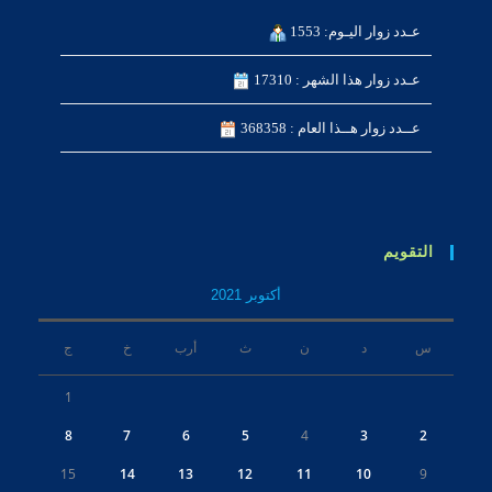
عـدد زوار اليـوم: 1553
عـدد زوار هذا الشهر : 17310
عــدد زوار هــذا العام : 368358
التقويم
أكتوبر 2021
س
د
ن
ث
أرب
خ
ج
1
8
7
6
5
4
3
2
15
14
13
12
11
10
9